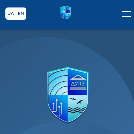
UA
EN