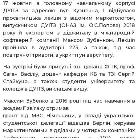
17 жовтня в головному навчальному корпусі
ДУІТЗ за адресою: вул. Кузнечна, 1, відбулася
просвітницька лекція з відомим маркетологом,
випускником ДУІТЗ (ОНАЗ ім. О.С.Попова) 2018
року й експертом з діджиталу в міжнародній
софтверній компанії Максом Зубенком. Лекція
пройшла в аудиторії 223, а також, під час
повітряної тривоги, в укритті університету.
На зустрічі були присутні в.о. декана ФІТК, проф.
Євген Васіліу, доцент кафедри КБ та ТЗІ Сергій
Стайкуца, а також студенти університету та
коледжів ДУІТЗ, викладачі вишу.
Максим Зубенко в 2016 році під час навчання в
академії зв’язку отримав
грант від МЗС Німеччини, у складі української
студентської делегації відвідав Берлін, керував
маркетинговими відділами у чотирьох компаніях
(займається маркетингом з 2014 року),