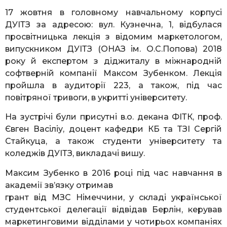
17 жовтня в головному навчальному корпусі
ДУІТЗ за адресою: вул. Кузнечна, 1, відбулася
просвітницька лекція з відомим маркетологом,
випускником ДУІТЗ (ОНАЗ ім. О.С.Попова) 2018
року й експертом з діджиталу в міжнародній
софтверній компанії Максом Зубенком. Лекція
пройшла в аудиторії 223, а також, під час
повітряної тривоги, в укритті університету.
На зустрічі були присутні в.о. декана ФІТК, проф.
Євген Васіліу, доцент кафедри КБ та ТЗІ Сергій
Стайкуца, а також студенти університету та
коледжів ДУІТЗ, викладачі вишу.
Максим Зубенко в 2016 році під час навчання в
академії зв’язку отримав
грант від МЗС Німеччини, у складі української
студентської делегації відвідав Берлін, керував
маркетинговими відділами у чотирьох компаніях