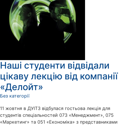
Наші студенти відвідали
цікаву лекцію від компанії
«Делойт»
Без категорії
11 жовтня в ДУІТЗ відбулася гостьова лекція для
студентів спеціальностей 073 «Менеджмент», 075
«Маркетинг» та 051 «Економіка» з представниками