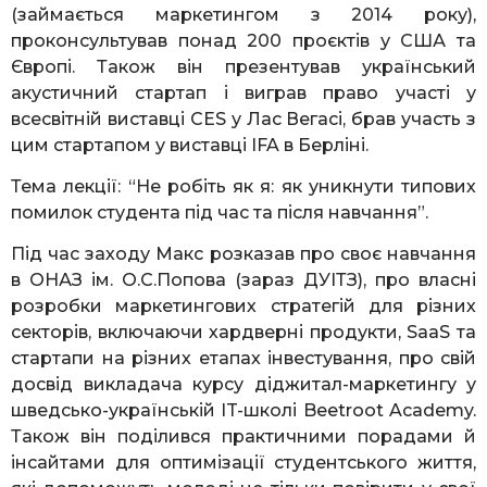
(займається маркетингом з 2014 року),
проконсультував понад 200 проєктів у США та
Європі. Також він презентував український
акустичний стартап і виграв право участі у
всесвітній виставці CES у Лас Вегасі, брав участь з
цим стартапом у виставці IFA в Берліні.
Тема лекції: “Не робіть як я: як уникнути типових
помилок студента під час та після навчання”.
Під час заходу Макс розказав про своє навчання
в ОНАЗ ім. О.С.Попова (зараз ДУІТЗ), про власні
розробки маркетингових стратегій для різних
секторів, включаючи хардверні продукти, SaaS та
стартапи на різних етапах інвестування, про свій
досвід викладача курсу діджитал-маркетингу у
шведсько-українській IT-школі Beetroot Academy.
Також він поділився практичними порадами й
інсайтами для оптимізації студентського життя,