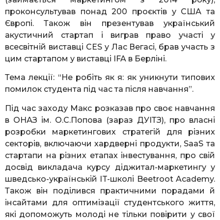
проконсультував понад 200 проєктів у США та
Європі. Також він презентував український
акустичний стартап і виграв право участі у
всесвітній виставці CES у Лас Вегасі, брав участь з
цим стартапом у виставці IFA в Берліні.
Тема лекції: “Не робіть як я: як уникнути типових
помилок студента під час та після навчання”.
Під час заходу Макс розказав про своє навчання
в ОНАЗ ім. О.С.Попова (зараз ДУІТЗ), про власні
розробки маркетингових стратегій для різних
секторів, включаючи хардверні продукти, SaaS та
стартапи на різних етапах інвестування, про свій
досвід викладача курсу діджитал-маркетингу у
шведсько-українській IT-школі Beetroot Academy.
Також він поділився практичними порадами й
інсайтами для оптимізації студентського життя,
які допоможуть молоді не тільки повірити у свої