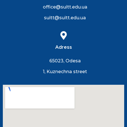
office@suitt.edu.ua
suitt@suitt.edu.ua
Adress
65023, Odesa
1, Kuznechna street