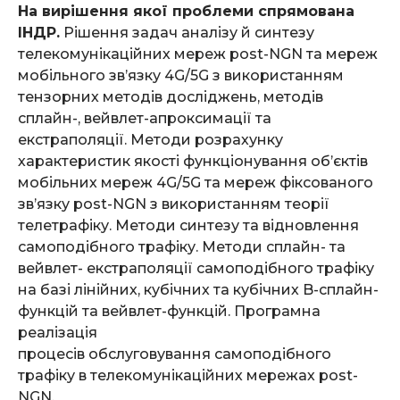
На вирішення якої проблеми спрямована
ІНДР.
Рішення задач аналізу й синтезу
телекомунікаційних мереж post-NGN та мереж
мобільного зв’язку 4G/5G з використанням
тензорних методів досліджень, методів
сплайн-, вейвлет-апроксимації та
екстраполяції. Методи розрахунку
характеристик якості функціонування об’єктів
мобільних мереж 4G/5G та мереж фіксованого
зв’язку post-NGN з використанням теорії
телетрафіку. Методи синтезу та відновлення
самоподібного трафіку. Методи сплайн- та
вейвлет- екстраполяції самоподібного трафіку
на базі лінійних, кубічних та кубічних B-сплайн-
функцій та вейвлет-функцій. Програмна
реалізація
процесів обслуговування самоподібного
трафіку в телекомунікаційних мережах post-
NGN.