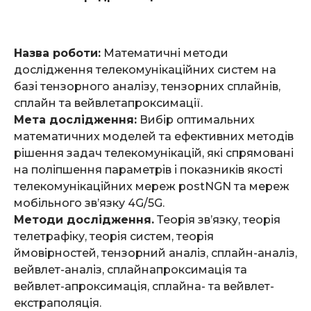
Назва роботи:
Математичні методи
дослідження телекомунікаційних систем на
базі тензорного аналізу, тензорних сплайнів,
сплайн та вейвлетапроксимації.
Мета дослідження:
Вибір оптимальних
математичних моделей та ефективних методів
рішення задач телекомунікацій, які спрямовані
на поліпшення параметрів і показників якості
телекомунікаційних мереж postNGN та мереж
мобільного зв’язку 4G/5G.
Методи дослідження.
Теорія зв’язку, теорія
телетрафіку, теорія систем, теорія
ймовірностей, тензорний аналіз, сплайн-аналіз,
вейвлет-аналіз, сплайнапроксимація та
вейвлет-апроксимація, сплайна- та вейвлет-
екстраполяція.