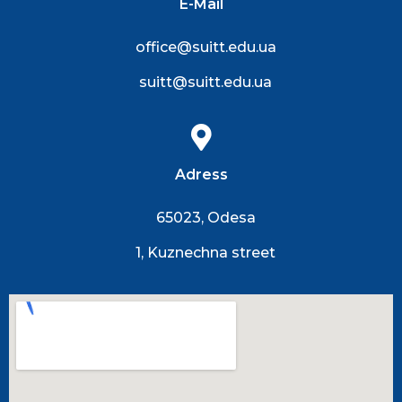
E-Mail
office@suitt.edu.ua
suitt@suitt.edu.ua
Adress
65023, Odesa
1, Kuznechna street