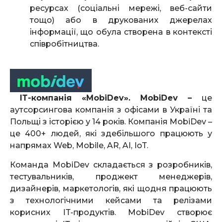
ресурсах (соціальні мережі, веб-сайти
тощо) або в друкованих джерелах
інформації, що обула створена в контексті
співробітництва.
ІТ-компанія
«MobiDev». MobiDev –
це
аутсорсингова компанія з офісами в Україні та
Польщі з історією у 14 років. Компанія MobiDev –
це 400+ людей, які здебільшого працюють у
напрямах Web, Mobile, AR, AI, IoT.
Команда MobiDev складається з розробників,
тестувальників, проджект менеджерів,
дизайнерів, маркетологів, які щодня працюють
з технологічними кейсами та релізами
корисних IT-продуктів. MobiDev створює