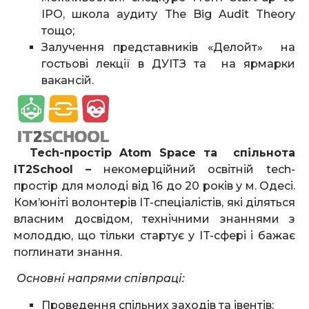
IPO, школа аудиту The Big Audit Theory
тощо;
Залучення представників «Делойт» на
гостьові лекції в ДУІТЗ та на ярмарки
вакансій.
Tech
-простір
Atom
Space
та
спільнота
IT
2
School
–
некомерційний освітній tech-
простір для молоді від 16 до 20 років у м. Одесі.
Ком’юніті волонтерів IT-спеціалістів, які діляться
власним досвідом, технічними знаннями з
молоддю, що тільки стартує у IT-сфері і бажає
поглинати знання.
Основні напрями співпраці:
Проведення спільних заходів та івентів;