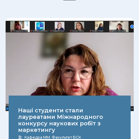
Наші студенти стали
лауреатами Міжнародного
конкурсу наукових робіт з
маркетингу
Кафедра ММ
,
Факультет БСК