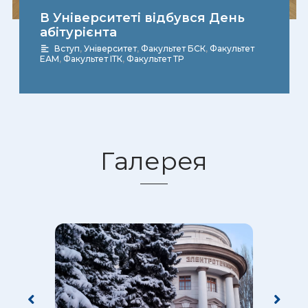
В Університеті відбувся День
абітурієнта
Вступ
,
Університет
,
Факультет БСК
,
Факультет
ЕАМ
,
Факультет ІТК
,
Факультет ТР
Галерея