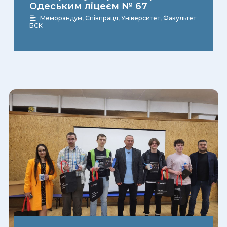
Одеським ліцеєм № 67
Меморандум
,
Співпраця
,
Університет
,
Факультет
БСК