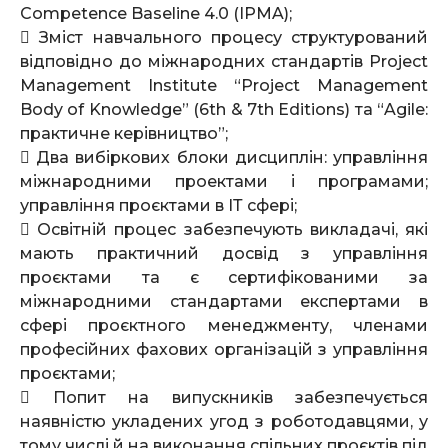
Competence Baseline 4.0 (IPMA);
 Зміст навчального процесу структурований
відповідно до міжнародних стандартів Project
Management Institute “Project Management
Body of Knowledge” (6th & 7th Editions) та “Agile:
практичне керівництво”;
 Два вибіркових блоки дисциплін: управління
міжнародними проектами і програмами;
управління проєктами в ІТ сфері;
 Освітній процес забезпечують викладачі, які
мають практичний досвід з управління
проєктами та є сертифікованими за
міжнародними стандартами експертами в
сфері проєктного менеджменту, членами
професійних фахових організацій з управління
проєктами;
 Попит на випускників забезпечується
наявністю укладених угод з роботодавцями, у
тому числі й на виконання спільних проєктів під