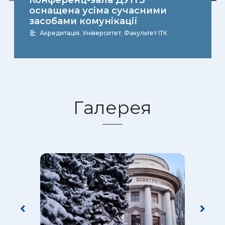
Конференц-зала ДУІТЗ
оснащена усіма сучасними
засобами комунікації
Акредитація
,
Університет
,
Факультет ІТК
Галерея