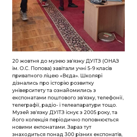
20 жовтня до музею зв’язку ДУІТЗ (ОНАЗ
ім. О.С. Попова) завітали учні 5-9 класів
приватного ліцею «Вєда». Школярі
дізнались про історію розвитку
університету та ознайомились з
експонатами поштового зв’язку, телефонії,
телеграфії, радіо- і телеапаратури тощо.
Музей зв’язку ДУІТЗ існує з 2005 року, та
його колекція періодично поповнюється
новими екпонатами. Зараз тут
знаходиться понад 300 різних експонатів,