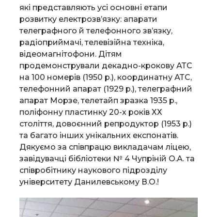
які представляють усі основні етапи
розвитку електрозв’язку: апарати
телеграфного й телефонного зв’язку,
радіоприймачі, телевізійна техніка,
відеомагнітофони. Дітям
продемонстрували декадно-крокову АТС
на 100 номерів (1950 р.), координатну АТС,
телефонний апарат (1929 р.), телеграфний
апарат Морзе, телетайп зразка 1935 р.,
поліфонну пластинку 20-х років ХХ
століття, довоєнний репродуктор (1953 р.)
та багато інших унікальних експонатів.
Дякуємо за співпрацю викладачам ліцею,
завідувачці бібліотеки № 4 Чупріній О.А. та
співробітнику наукового підрозділу
університету Данилевському В.О.!