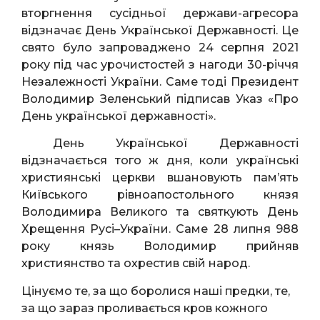
вторгнення сусідньої держави-агресора
відзначає День Української Державності. Це
свято було запроваджено 24 серпня 2021
року під час урочистостей з нагоди 30-річчя
Незалежності України. Саме тоді Президент
Володимир Зеленський підписав Указ «Про
День української державності».
День Української Державності
відзначається того ж дня, коли українські
християнські церкви вшановують памʼять
Київського рівноапостольного князя
Володимира Великого та святкують День
Хрещення Русі–України. Саме 28 липня 988
року князь Володимир прийняв
християнство та охрестив свій народ.
Цінуємо те, за що боролися наші предки, те,
за що зараз проливається кров кожного