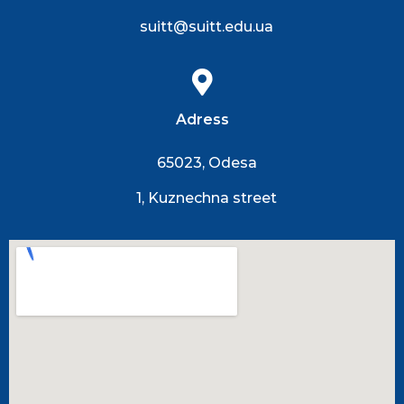
suitt@suitt.edu.ua
Adress
65023, Odesa
1, Kuznechna street