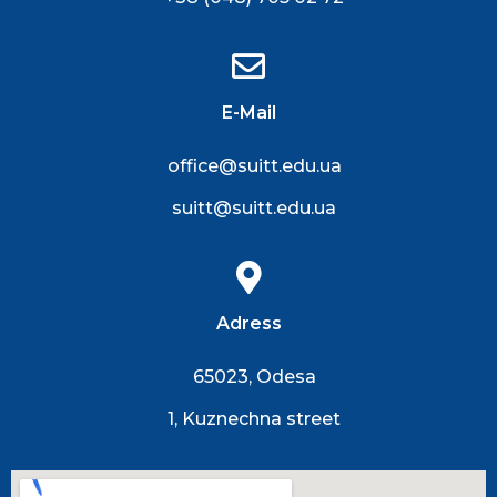
E-Mail
office@suitt.edu.ua
suitt@suitt.edu.ua
Adress
65023, Odesa
1, Kuznechna street