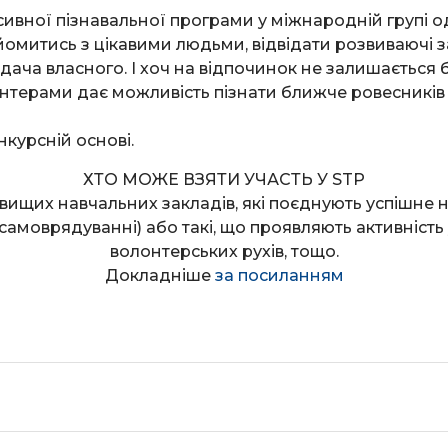
енсивної пізнавальної програми у міжнародній групі 
йомитись з цікавими людьми, відвідати розвиваючі з
едача власного. І хоч на відпочинок не залишається 
нтерами дає можливість пізнати ближче ровесників т
нкурсній основі.
ХТО МОЖЕ ВЗЯТИ УЧАСТЬ У STP
 вищих навчальних закладів, які поєднують успішне
самоврядуванні) або такі, що проявляють активність
волонтерських рухів, тощо.
Докладніше
за посиланням