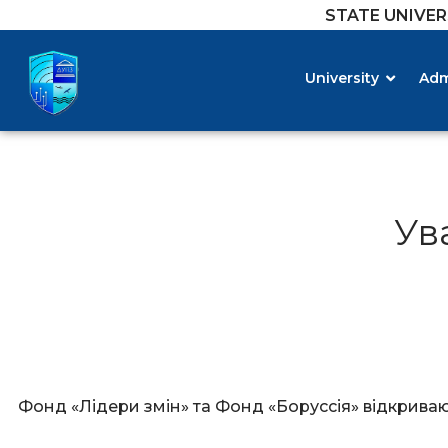
STATE UNIVE
University
Adm
Ув
Фонд «Лідери змін» та Фонд «Боруссія» відкриваю