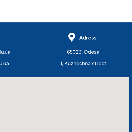
Adress
du.ua
65023, Odesa
u.ua
1, Kuznechna street