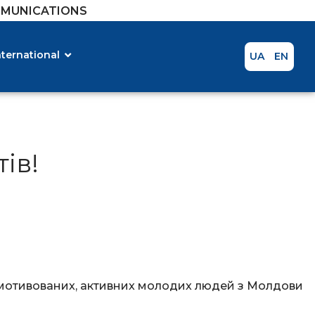
MMUNICATIONS
nternational
UA
EN
ів!
nd мотивованих, активних молодих людей з Молдови