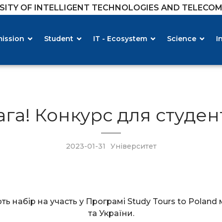
RSITY OF INTELLIGENT TECHNOLOGIES AND TELECO
ission
Student
IT - Ecosystem
Science
I
ага! Конкурс для студент
2023-01-31
Університет
ть набір на участь у Програмі Study Tours to Pola
та України.