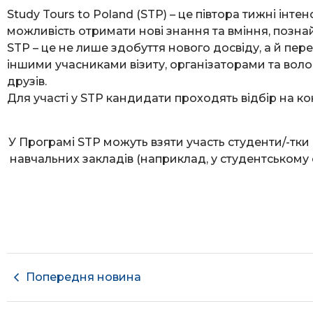
Study Tours to Poland (STP) – це півтора тижні інт
можливість отримати нові знання та вміння, позна
STP – це не лише здобуття нового досвіду, а й пер
іншими учасниками візиту, організаторами та воло
друзів.
Для участі у STP кандидати проходять відбір на ко
У Програмі STP можуть взяти участь студенти/-тки
навчальних закладів (наприклад, у студентському 
Попередня новина