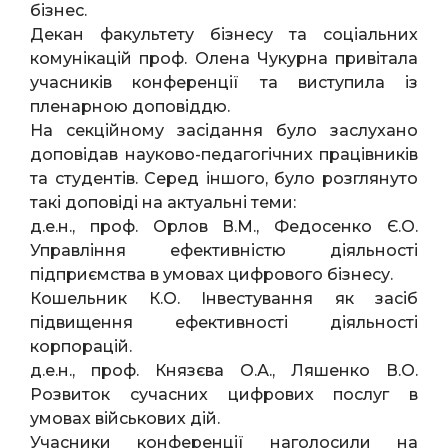
бізнес.
Декан факультету бізнесу та соціальних
комунікацій проф. Олена Чукурна привітала
учасників конференції та виступила із
пленарною доповіддю.
На секційному засідання було заслухано
доповідав науково-педагогічних працівників
та студентів. Серед іншого, було розглянуто
такі доповіді на актуальні теми:
д.е.н., проф. Орлов В.М., Федосенко Є.О.
Управління ефективністю діяльності
підприємства в умовах цифрового бізнесу.
Кошельник К.О. Інвестування як засіб
підвищення ефективності діяльності
корпорацій.
д.е.н., проф. Князєва О.А., Ляшенко В.О.
Розвиток сучасних цифрових послуг в
умовах військових дій.
Учасники конференції наголосили на