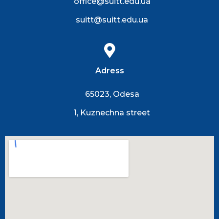
office@suitt.edu.ua
suitt@suitt.edu.ua
Adress
65023, Odesa
1, Kuznechna street