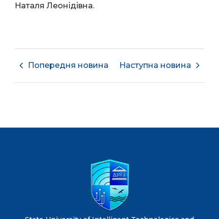
Наталя Леонідівна.
Попередня новина
Наступна новина