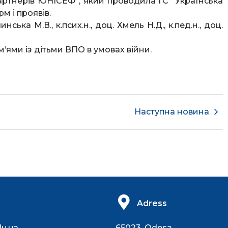
артнерів ЮНІСЕФ”, який проводила ГС “Українська
м і проявів.
ька М.В., к.псих.н., доц. Хмель Н.Д., к.пед.н., доц.
ями із дітьми ВПО в умовах війни.
Наступна новина
Adress
du.ua
65023, Odesa