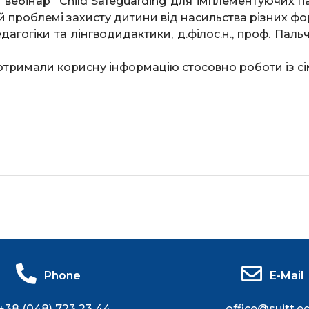
 вебінар “Child Safeguarding для імплементуючих п
 проблемі захисту дитини від насильства різних фор
агогіки та лінгводидактики, д.філос.н., проф. Пальчинс
тримали корисну інформацію стосовно роботи із сім’
Phone
E-Mail
+38 (048) 723 23 44
office@suitt.e