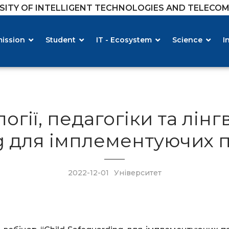
RSITY OF INTELLIGENT TECHNOLOGIES AND TELECO
ission
Student
IT - Ecosystem
Science
I
гії, педагогіки та лін
ng для імплементуючих
2022-12-01
Університет