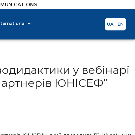
MMUNICATIONS
nternational
UA
EN
гводидактики у вебінарі
 партнерів ЮНІСЕФ”