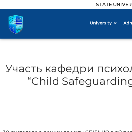
STATE UNIVE
University
Adm
Участь кафедри психоло
“Child Safeguardi