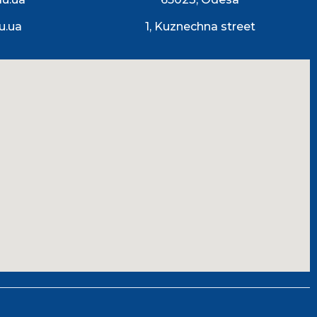
u.ua
1, Kuznechna street