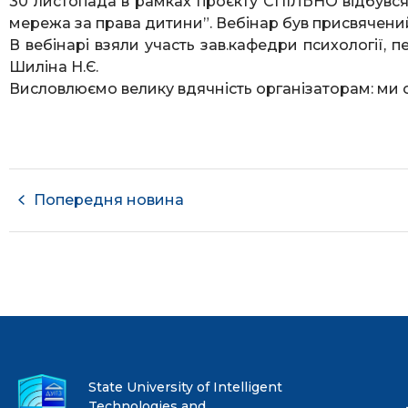
30 листопада в рамках проєкту СПІЛЬНО відбувся
мережа за права дитини”. Вебінар був присвячений
В вебінарі взяли участь зав.кафедри психології, пед
Шиліна Н.Є.
Висловлюємо велику вдячність організаторам: ми о
Попередня новина
State University of Intelligent
Technologies and