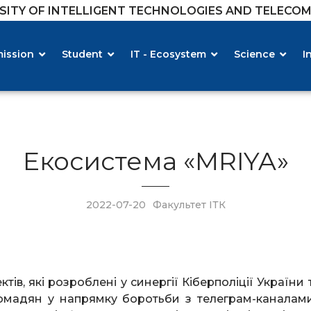
RSITY OF INTELLIGENT TECHNOLOGIES AND TELECO
ission
Student
IT - Ecosystem
Science
I
Екосистема «MRIYA»
2022-07-20
Факультет ІТК
в, які розроблені у синергії Кіберполіції України 
громадян у напрямку боротьби з телеграм-канала