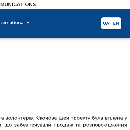
MMUNICATIONS
nternational
UA
EN
та волонтерів. Ключова ідея проекту була втілена у
ми, що забезпечували продаж та розповсюдження