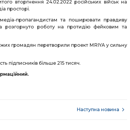
того вторгнення 24.02.2022 російських військ на
іа просторі.
м медіа-пропагандистам та поширювати правдиву
та розгорнуто роботу на протидію фейковим та
йдужих громадян перетворили проект MRIYA у сильну
ість підписників більше 215 тисяч.
ормаційний.
Наступна новина