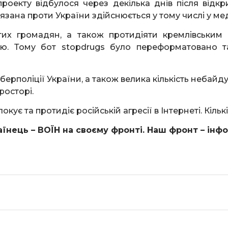
роекту відбулося через декілька днів після відкри
язана проти України здійснюється у тому числі у мед
стих громадян, а також протидіяти кремлівськи
ю. Тому бот stopdrugs було переформатовано 
Кіберполіції України, а також велика кількість неба
росторі.
кує та протидіє російській агресії в Інтернеті. Кільк
їнець – ВОЇН на своєму фронті. Наш фронт – інф