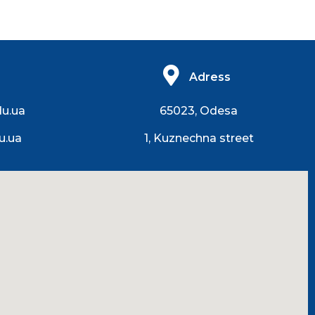
Adress
du.ua
65023, Odesa
u.ua
1, Kuznechna street