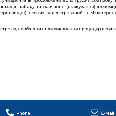
 університетів продовжено до 15 грудня 2021 року.
ізації набору та навчання (стажування) іноземці
передвищої) освіти» зареєстрований в Міністерстві
строків, необхідних для виконання процедур вступн
Phone
E-Mail