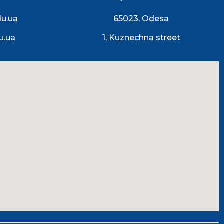
du.ua
65023, Odesa
u.ua
1, Kuznechna street