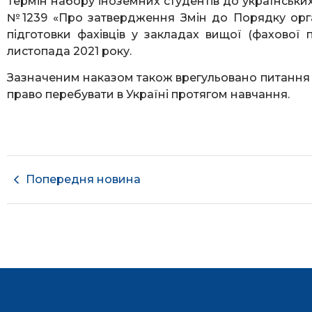
Термін набору іноземних студентів до українських
№1239 «Про затвердження Змін до Порядку орган
підготовки фахівців у закладах вищої (фахової 
листопада 2021 року.
Зазначеним наказом також врегульовано питання 
право перебувати в Україні протягом навчання.
Попередня новина