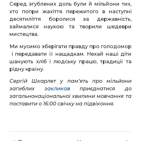
Серед згублених доль були й мільйони тих,
хто попри жахіття пережитого в наступні
десятиліття боролися за державність,
займалися наукою та творили шедеври
мистецтва.
Ми мусимо зберігати правду про голодомор
і передавати її нащадкам. Нехай наші діти
шанують хліб і людську працю, традиції та
рідну країну.
Сергій Шкарлет у пам’ять про мільйони
загиблих
закликав
приєднатися до
загальнонаціональної хвилини мовчання та
поставити о 16:00 свічку на підвіконня.