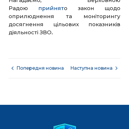
Нагадаємо, Верховною
Радою
прийнят
о закон щодо
оприлюднення та моніторингу
досягнення цільових показників
діяльності ЗВО.
Попередня новина
Наступна новина