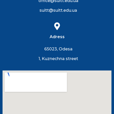
office@suitt.edu.ua
suitt@suitt.edu.ua
Adress
65023, Odesa
1, Kuznechna street