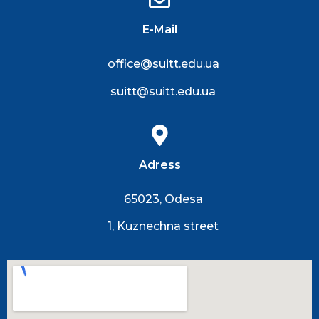
E-Mail
office@suitt.edu.ua
suitt@suitt.edu.ua
Adress
65023, Odesa
1, Kuznechna street