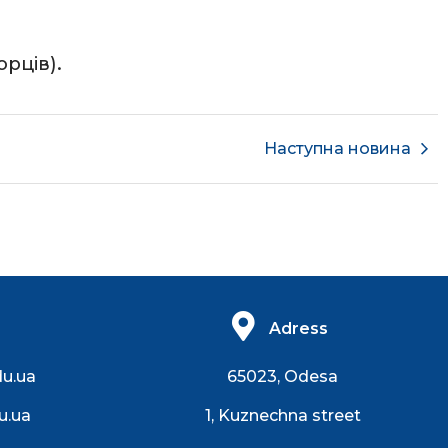
орців).
Наступна новина
Adress
du.ua
65023, Odesa
u.ua
1, Kuznechna street