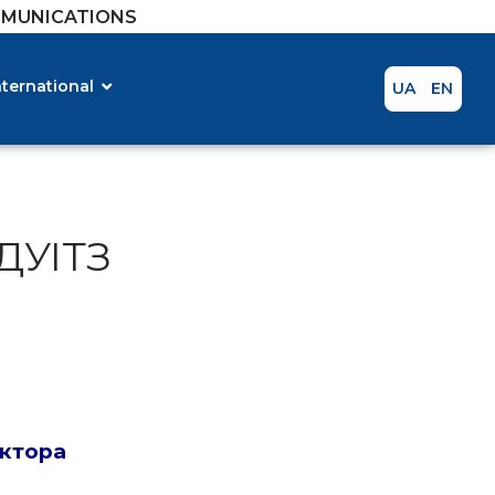
MMUNICATIONS
nternational
UA
EN
ДУІТЗ
ектора