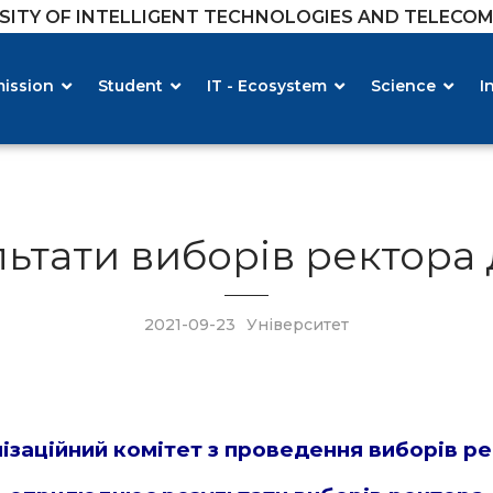
RSITY OF INTELLIGENT TECHNOLOGIES AND TELECO
ission
Student
IT - Ecosystem
Science
I
льтати виборів ректора 
2021-09-23
Університет
ізаційний комітет з проведення виборів р