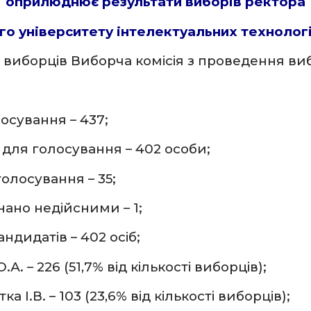
оприлюднює результати виборів ректора
о університету інтелектуальних технологій 
в виборців Виборча комісія з проведення ви
осування – 437;
і для голосування – 402 особи;
голосування – 35;
знано недійсними – 1;
андидатів – 402 осіб;
А. – 226 (51,7% від кількості виборців);
а І.В. – 103 (23,6% від кількості виборців);